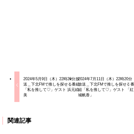
合同会社kinonは、ひとつひとつの可能性を広げ、心からサ
ポートするタレント事務所です。
お客様やタレント・アーティストを通じて、夢や目標を叶え
るお手伝いをいたします。
公式サイト
下北FM
レースクイーン、経営者、ライバー、インフルエンサー
2024年5月9日（木）22時20分放
2024年7月11日（木）22時20分
送＿下北FMで推しを探せる番組
放送＿下北FMで推しを探せる
「私を推して♡」ゲスト 浜元絵
組「私を推して♡」ゲスト 「紅
美
城帆香」
関連記事