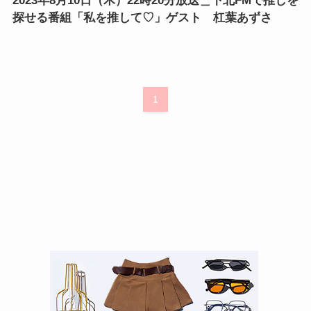
2023年8月10日（木）22時20分放送＿下北FMで推しを
探せる番組「私を推して♡」ゲスト 杠葉あずさ
1