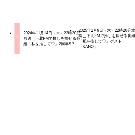
下北FM
2025年1月9日（木）22時20分
2024年11月14日（木）22時20分
送＿下北FMで推しを探せる番
放送＿下北FMで推しを探せる番
「私を推して♡」ゲスト
組「私を推して♡」2周年SP
「KANO」
関連記事
2025年10月9日（木）22時20分放送＿下北FMで推し
を探せる番組「私を推して♡」最終回
2025年10月7日
2025年9月11日（木）22時20分放送＿下北FMで推し
を探せる番組「私を推して♡」ゲスト 「白梅華らう