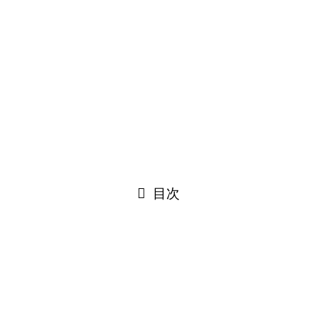
を推して♡」推しを探せる番組スター
ト
2025
10/31
下北FM
2022年11月9日
2025年10月31日
目次
2022年11月17日（木）下北