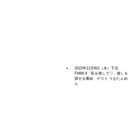
下北FM
Tiktoker
モデル
ライバー
2022年12月8日（木）下北
FM88.8「私を推して♡」推し
探せる番組 ゲスト りおたんめ
ん
関連記事