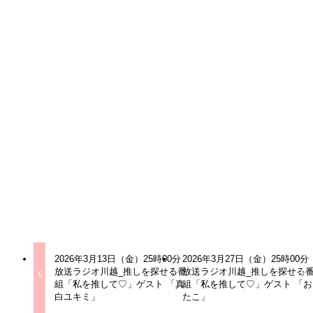
合同会社リムネットは、オリジナルグッズ制作・アパレル事
業・軽配送事業を展開する企業です。「アイデアをカタチ
に」をコンセプトに掲げ、企画・デザインから製造、販売、
発送までをワンストップで提供。アパレルやオリジナルグッ
ズの制作を中心に、個人クリエイターやインフルエンサー、
企業のブランド展開をサポートしています。また、軽配送事
業では迅速かつ丁寧な物流サービスを提供し、地域社会や事
業者の円滑な事業運営に貢献。ものづくりと物流の両面か
ら、お客様の挑戦を支えるパートナーとして価値を創造し続
けています。
公式LINE
ラジオ川越
アイドル
2026年3月13日（金）25時00分
2026年3月27日（金）25時00分
放送ラジオ川越_推しを探せる番
放送ラジオ川越_推しを探せる
組「私を推して♡」ゲスト 「真
組「私を推して♡」ゲスト 「お
白ユキミ」
たこ」