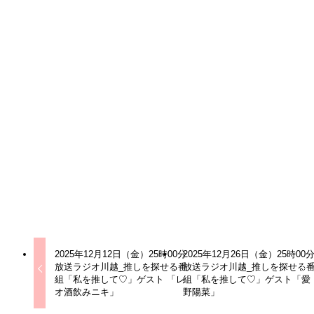
合同会社kinonは、ひとつひとつの可能性を広げ、心からサ
ポートするタレント事務所です。
お客様やタレント・アーティストを通じて、夢や目標を叶え
るお手伝いをいたします。
公式サイト
ラジオ川越
ピックアップ
モデル
ライバー
ライブコマース
2025年12月12日（金）25時00分
2025年12月26日（金）25時00
放送ラジオ川越_推しを探せる番
放送ラジオ川越_推しを探せる
組「私を推して♡」ゲスト 「レ
組「私を推して♡」ゲスト「愛
オ酒飲みニキ」
野陽菜」