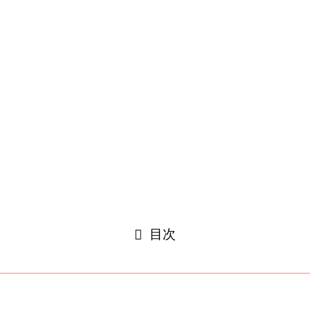
2023年3月
2023年2月
2023年1月
2022年12月
2022年11月
カテゴリー
ラジオ川越
下北FM
©
私を推して.
閉じる
目次
閉じる