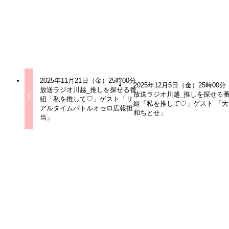
るお手伝いをいたします。
公式サイト
ラジオ川越
アーティスト
ライバー、アーティスト、シンガー
2025年11月21日（金）25時00分
2025年12月5日（金）25時00分
放送ラジオ川越_推しを探せる番
放送ラジオ川越_推しを探せる
組「私を推して♡」ゲスト「リ
組「私を推して♡」ゲスト 「大
アルタイムバトルオセロ広報担
和ちとせ」
当」
関連記事